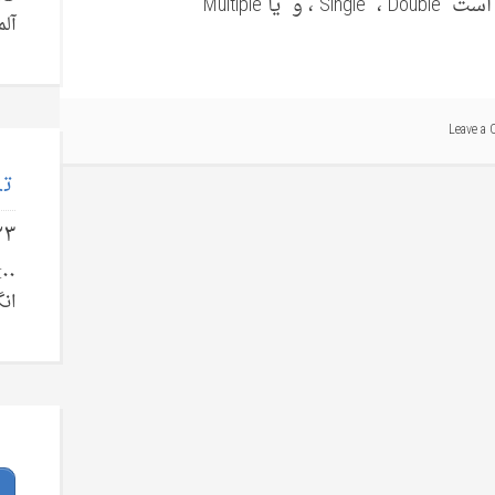
تقسیم می‌‌گردند. ویزای نوع C خود ممکن است Single ، Double ، و یا Multiple
آلم
Leave a
تل
۲۳
انگ