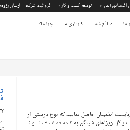
 اقتصادی آلمان
توسعه کسب و کار
فرم ثبت شرکت
ارسال رزوم
 ما
منافع شما
کاریاری ما
چرا ما؟
تم
فا
۲۳
‌‌بایست اطمینان حاصل نمایید که نوع درستی‌ از
ویزا را از سفارت آلمان درخواست می‌‌کنید. در کّل ویزا‌های شینگن به ۴ دسته C ، B ، A و D
تخ