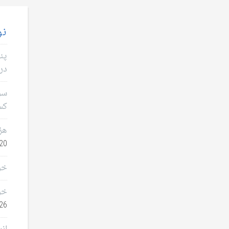
نو
پن
در 
سؤا
کس
هز
0, 2026
خر
خر
26