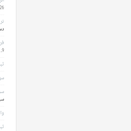
انر
26
تر
دسامب
فر
9, 2025
ثب
سهامدا
سرم
سپتا
وام
ثب