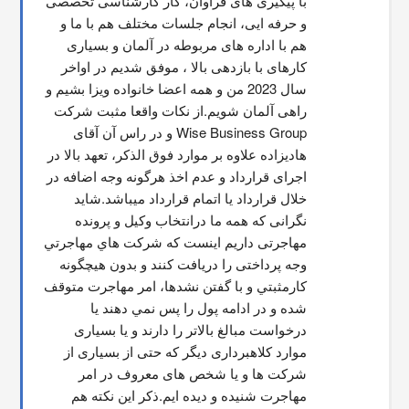
با پیگیری های فراوان، کار کارشناسی تخصصی 
و حرفه ایی، انجام جلسات مختلف هم با ما و 
هم با اداره های مربوطه در آلمان و بسیاری 
کارهای با بازدهی بالا ، موفق شدیم در اواخر 
سال 2023 من و همه اعضا خانواده ویزا بشیم و 
راهی آلمان شویم.از نکات واقعا مثبت شرکت 
Wise Business Group و در راس آن آقای 
هادیزاده علاوه بر موارد فوق الذکر، تعهد بالا در 
اجرای قرارداد و عدم اخذ هرگونه وجه اضافه در 
خلال قرارداد یا اتمام قرارداد میباشد.شاید 
نگرانی که همه ما درانتخاب وکیل و پرونده 
مهاجرتی داریم اینست که شركت هاي مهاجرتي 
وجه پرداختی را دریافت کنند و بدون هیچگونه 
کارمثبتي و با گفتن نشدها، امر مهاجرت متوقف  
شده و در ادامه پول را پس نمي دهند يا 
درخواست مبالغ بالاتر را دارند و یا بسیاری 
موارد کلاهبرداری دیگر که حتی از بسیاری از 
شرکت ها و یا شخص های معروف در امر 
مهاجرت شنیده و دیده ایم.ذکر این نکته هم 