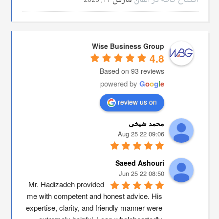
افتتاح کافه در آلمان
مارس 11, 2025
Wise Business Group
4.8
Based on 93 reviews
powered by
G
o
o
g
l
e
review us on
محمد شیخی
09:06 22 Aug 25
Saeed Ashouri
08:50 22 Jun 25
Mr. Hadizadeh provided 
me with competent and honest advice. His 
expertise, clarity, and friendly manner were 