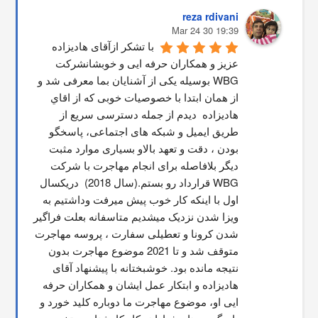
reza rdivani
19:39 30 Mar 24
با تشکر ازآقای هادیزاده 
عزیز و همکاران حرفه ایی و خوبشانشركت 
WBG بوسیله یکی از آشنایان بما معرفی شد و 
از همان ابتدا با خصوصیات خوبی که از اقاي 
هاديزاده  دیدم از جمله دسترسی سریع از 
طریق ایمیل و شبکه های اجتماعی، پاسخگو 
بودن ، دقت و تعهد بالاو بسیاری موارد مثبت 
دیگر بلافاصله برای انجام مهاجرت با شرکت 
WBG قرارداد رو بستم.(سال 2018)  دریکسال 
اول با اینکه کار خوب پیش میرفت وداشتیم به 
ویزا شدن نزدیک میشدیم متاسفانه بعلت فراگیر 
شدن کرونا و تعطیلی سفارت ، پروسه مهاجرت 
متوقف شد و تا 2021 موضوع مهاجرت بدون 
نتیجه مانده بود. خوشبختانه با پیشنهاد آقای 
هادیزاده و ابتکار عمل ایشان و همکاران حرفه 
ایی او، موضوع مهاجرت ما دوباره کلید خورد و 