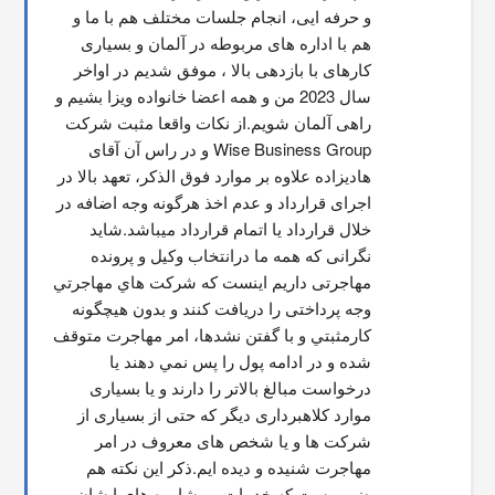
و حرفه ایی، انجام جلسات مختلف هم با ما و 
هم با اداره های مربوطه در آلمان و بسیاری 
کارهای با بازدهی بالا ، موفق شدیم در اواخر 
سال 2023 من و همه اعضا خانواده ویزا بشیم و 
راهی آلمان شویم.از نکات واقعا مثبت شرکت 
Wise Business Group و در راس آن آقای 
هادیزاده علاوه بر موارد فوق الذکر، تعهد بالا در 
اجرای قرارداد و عدم اخذ هرگونه وجه اضافه در 
خلال قرارداد یا اتمام قرارداد میباشد.شاید 
نگرانی که همه ما درانتخاب وکیل و پرونده 
مهاجرتی داریم اینست که شركت هاي مهاجرتي 
وجه پرداختی را دریافت کنند و بدون هیچگونه 
کارمثبتي و با گفتن نشدها، امر مهاجرت متوقف  
شده و در ادامه پول را پس نمي دهند يا 
درخواست مبالغ بالاتر را دارند و یا بسیاری 
موارد کلاهبرداری دیگر که حتی از بسیاری از 
شرکت ها و یا شخص های معروف در امر 
مهاجرت شنیده و دیده ایم.ذکر این نکته هم 
ضروریست که خدمات و مشاوره های ایشان 