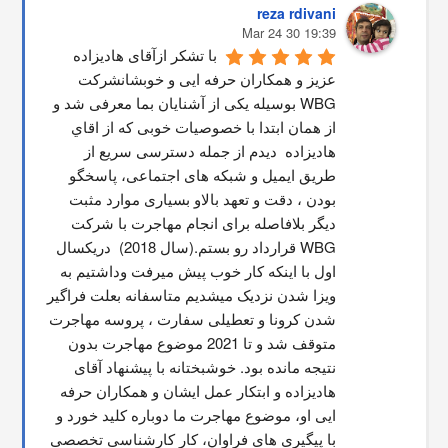
reza rdivani
19:39 30 Mar 24
با تشکر ازآقای هادیزاده 
عزیز و همکاران حرفه ایی و خوبشانشركت 
WBG بوسیله یکی از آشنایان بما معرفی شد و 
از همان ابتدا با خصوصیات خوبی که از اقاي 
هاديزاده  دیدم از جمله دسترسی سریع از 
طریق ایمیل و شبکه های اجتماعی، پاسخگو 
بودن ، دقت و تعهد بالاو بسیاری موارد مثبت 
دیگر بلافاصله برای انجام مهاجرت با شرکت 
WBG قرارداد رو بستم.(سال 2018)  دریکسال 
اول با اینکه کار خوب پیش میرفت وداشتیم به 
ویزا شدن نزدیک میشدیم متاسفانه بعلت فراگیر 
شدن کرونا و تعطیلی سفارت ، پروسه مهاجرت 
متوقف شد و تا 2021 موضوع مهاجرت بدون 
نتیجه مانده بود. خوشبختانه با پیشنهاد آقای 
هادیزاده و ابتکار عمل ایشان و همکاران حرفه 
ایی او، موضوع مهاجرت ما دوباره کلید خورد و 
با پیگیری های فراوان، کار کارشناسی تخصصی 