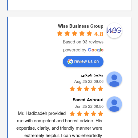
Wise Business Group
4.8
Based on 93 reviews
powered by
G
o
o
g
l
e
review us on
محمد شیخی
09:06 22 Aug 25
Saeed Ashouri
08:50 22 Jun 25
Mr. Hadizadeh provided 
me with competent and honest advice. His 
expertise, clarity, and friendly manner were 
extremely helpful. I can wholeheartedly 