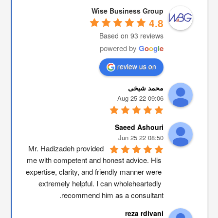
Wise Business Group
4.8
Based on 93 reviews
powered by
G
o
o
g
l
e
review us on
محمد شیخی
09:06 22 Aug 25
Saeed Ashouri
08:50 22 Jun 25
Mr. Hadizadeh provided 
me with competent and honest advice. His 
expertise, clarity, and friendly manner were 
extremely helpful. I can wholeheartedly 
recommend him as a consultant.
reza rdivani