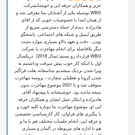
عزیز و همکاران حرفه ایی و خوبشانشركت 
WBG بوسیله یکی از آشنایان بما معرفی شد و 
از همان ابتدا با خصوصیات خوبی که از اقاي 
هاديزاده  دیدم از جمله دسترسی سریع از 
طریق ایمیل و شبکه های اجتماعی، پاسخگو 
بودن ، دقت و تعهد بالاو بسیاری موارد مثبت 
دیگر بلافاصله برای انجام مهاجرت با شرکت 
WBG قرارداد رو بستم.(سال 2018)  دریکسال 
اول با اینکه کار خوب پیش میرفت وداشتیم به 
ویزا شدن نزدیک میشدیم متاسفانه بعلت فراگیر 
شدن کرونا و تعطیلی سفارت ، پروسه مهاجرت 
متوقف شد و تا 2021 موضوع مهاجرت بدون 
نتیجه مانده بود. خوشبختانه با پیشنهاد آقای 
هادیزاده و ابتکار عمل ایشان و همکاران حرفه 
ایی او، موضوع مهاجرت ما دوباره کلید خورد و 
با پیگیری های فراوان، کار کارشناسی تخصصی 
و حرفه ایی، انجام جلسات مختلف هم با ما و 
هم با اداره های مربوطه در آلمان و بسیاری 