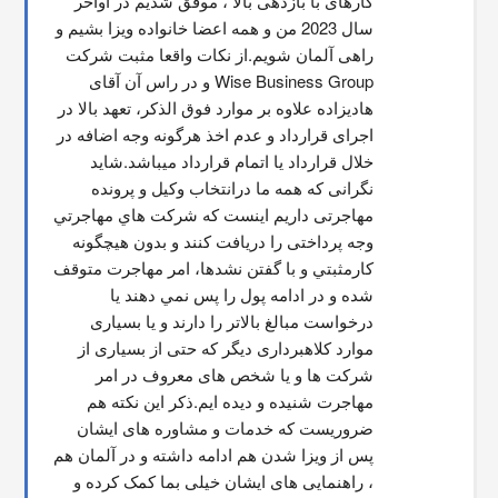
کارهای با بازدهی بالا ، موفق شدیم در اواخر 
سال 2023 من و همه اعضا خانواده ویزا بشیم و 
راهی آلمان شویم.از نکات واقعا مثبت شرکت 
Wise Business Group و در راس آن آقای 
هادیزاده علاوه بر موارد فوق الذکر، تعهد بالا در 
اجرای قرارداد و عدم اخذ هرگونه وجه اضافه در 
خلال قرارداد یا اتمام قرارداد میباشد.شاید 
نگرانی که همه ما درانتخاب وکیل و پرونده 
مهاجرتی داریم اینست که شركت هاي مهاجرتي 
وجه پرداختی را دریافت کنند و بدون هیچگونه 
کارمثبتي و با گفتن نشدها، امر مهاجرت متوقف  
شده و در ادامه پول را پس نمي دهند يا 
درخواست مبالغ بالاتر را دارند و یا بسیاری 
موارد کلاهبرداری دیگر که حتی از بسیاری از 
شرکت ها و یا شخص های معروف در امر 
مهاجرت شنیده و دیده ایم.ذکر این نکته هم 
ضروریست که خدمات و مشاوره های ایشان 
پس از ویزا شدن هم ادامه داشته و در آلمان هم 
، راهنمایی های ایشان خیلی بما کمک کرده و 