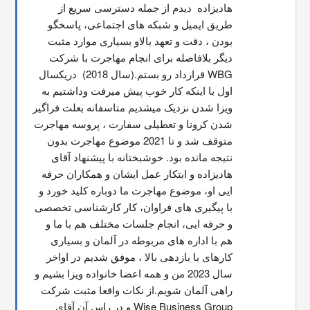
هاديزاده  دیدم از جمله دسترسی سریع از 
طریق ایمیل و شبکه های اجتماعی، پاسخگو 
بودن ، دقت و تعهد بالاو بسیاری موارد مثبت 
دیگر بلافاصله برای انجام مهاجرت با شرکت 
WBG قرارداد رو بستم.(سال 2018)  دریکسال 
اول با اینکه کار خوب پیش میرفت وداشتیم به 
ویزا شدن نزدیک میشدیم متاسفانه بعلت فراگیر 
شدن کرونا و تعطیلی سفارت ، پروسه مهاجرت 
متوقف شد و تا 2021 موضوع مهاجرت بدون 
نتیجه مانده بود. خوشبختانه با پیشنهاد آقای 
هادیزاده و ابتکار عمل ایشان و همکاران حرفه 
ایی او، موضوع مهاجرت ما دوباره کلید خورد و 
با پیگیری های فراوان، کار کارشناسی تخصصی 
و حرفه ایی، انجام جلسات مختلف هم با ما و 
هم با اداره های مربوطه در آلمان و بسیاری 
کارهای با بازدهی بالا ، موفق شدیم در اواخر 
سال 2023 من و همه اعضا خانواده ویزا بشیم و 
راهی آلمان شویم.از نکات واقعا مثبت شرکت 
Wise Business Group و در راس آن آقای 