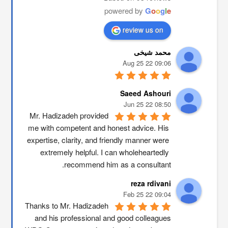
powered by
G
o
o
g
l
e
review us on
محمد شیخی
09:06 22 Aug 25
Saeed Ashouri
08:50 22 Jun 25
Mr. Hadizadeh provided 
me with competent and honest advice. His 
expertise, clarity, and friendly manner were 
extremely helpful. I can wholeheartedly 
recommend him as a consultant.
reza rdivani
09:04 22 Feb 25
Thanks to Mr. Hadizadeh 
and his professional and good colleagues