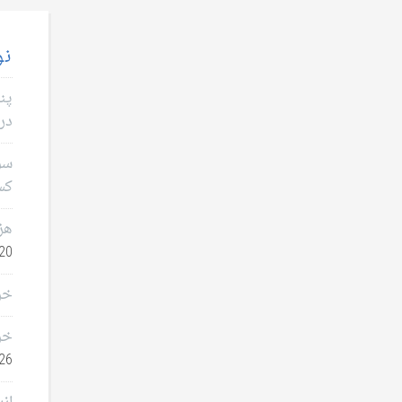
نو
پن
در 
سؤا
کس
هز
0, 2026
خر
خر
26