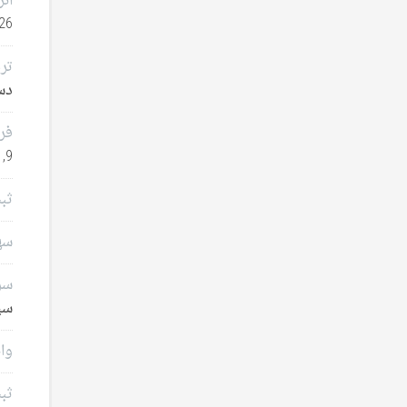
انر
26
تر
دسامب
فر
9, 2025
ثب
سهامدا
سرم
سپتا
وام
ثب