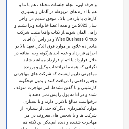
و حرفه ایی، انجام جلسات مختلف هم با ما و 
هم با اداره های مربوطه در آلمان و بسیاری 
کارهای با بازدهی بالا ، موفق شدیم در اواخر 
سال 2023 من و همه اعضا خانواده ویزا بشیم و 
راهی آلمان شویم.از نکات واقعا مثبت شرکت 
Wise Business Group و در راس آن آقای 
هادیزاده علاوه بر موارد فوق الذکر، تعهد بالا در 
اجرای قرارداد و عدم اخذ هرگونه وجه اضافه در 
خلال قرارداد یا اتمام قرارداد میباشد.شاید 
نگرانی که همه ما درانتخاب وکیل و پرونده 
مهاجرتی داریم اینست که شركت هاي مهاجرتي 
وجه پرداختی را دریافت کنند و بدون هیچگونه 
کارمثبتي و با گفتن نشدها، امر مهاجرت متوقف  
شده و در ادامه پول را پس نمي دهند يا 
درخواست مبالغ بالاتر را دارند و یا بسیاری 
موارد کلاهبرداری دیگر که حتی از بسیاری از 
شرکت ها و یا شخص های معروف در امر 
مهاجرت شنیده و دیده ایم.ذکر این نکته هم 
ضروریست که خدمات و مشاوره های ایشان 