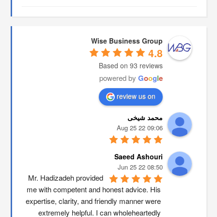
Wise Business Group
4.8
Based on 93 reviews
powered by
G
o
o
g
l
e
review us on
محمد شیخی
09:06 22 Aug 25
Saeed Ashouri
08:50 22 Jun 25
Mr. Hadizadeh provided 
me with competent and honest advice. His 
expertise, clarity, and friendly manner were 
extremely helpful. I can wholeheartedly 