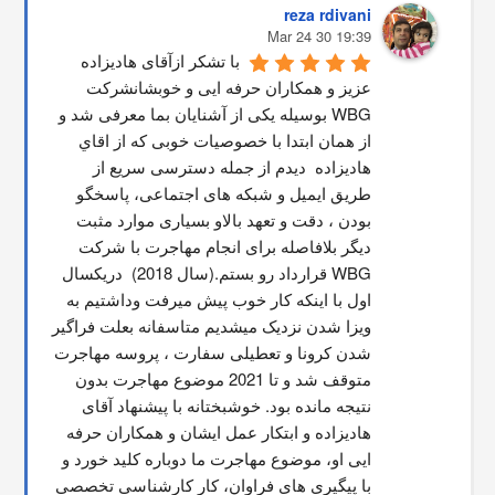
reza rdivani
19:39 30 Mar 24
با تشکر ازآقای هادیزاده 
عزیز و همکاران حرفه ایی و خوبشانشركت 
WBG بوسیله یکی از آشنایان بما معرفی شد و 
از همان ابتدا با خصوصیات خوبی که از اقاي 
هاديزاده  دیدم از جمله دسترسی سریع از 
طریق ایمیل و شبکه های اجتماعی، پاسخگو 
بودن ، دقت و تعهد بالاو بسیاری موارد مثبت 
دیگر بلافاصله برای انجام مهاجرت با شرکت 
WBG قرارداد رو بستم.(سال 2018)  دریکسال 
اول با اینکه کار خوب پیش میرفت وداشتیم به 
ویزا شدن نزدیک میشدیم متاسفانه بعلت فراگیر 
شدن کرونا و تعطیلی سفارت ، پروسه مهاجرت 
متوقف شد و تا 2021 موضوع مهاجرت بدون 
نتیجه مانده بود. خوشبختانه با پیشنهاد آقای 
هادیزاده و ابتکار عمل ایشان و همکاران حرفه 
ایی او، موضوع مهاجرت ما دوباره کلید خورد و 
با پیگیری های فراوان، کار کارشناسی تخصصی 