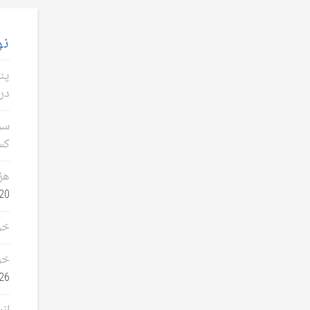
نو
پن
در 
سؤا
کس
هز
0, 2026
خر
خر
26