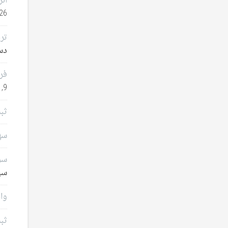
انر
26
تر
دسامب
فر
9, 2025
ثب
سهامدا
سرم
سپتا
وام
ثب