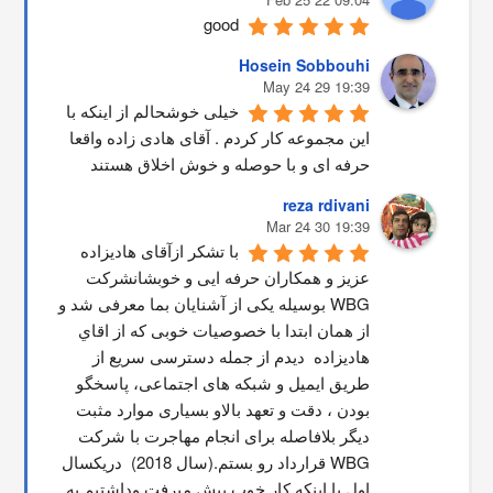
good
Hosein Sobbouhi
19:39 29 May 24
خیلی خوشحالم از اینکه با 
این مجموعه کار کردم . آقای هادی زاده واقعا 
حرفه ای و با حوصله و خوش اخلاق هستند
reza rdivani
19:39 30 Mar 24
با تشکر ازآقای هادیزاده 
عزیز و همکاران حرفه ایی و خوبشانشركت 
WBG بوسیله یکی از آشنایان بما معرفی شد و 
از همان ابتدا با خصوصیات خوبی که از اقاي 
هاديزاده  دیدم از جمله دسترسی سریع از 
طریق ایمیل و شبکه های اجتماعی، پاسخگو 
بودن ، دقت و تعهد بالاو بسیاری موارد مثبت 
دیگر بلافاصله برای انجام مهاجرت با شرکت 
WBG قرارداد رو بستم.(سال 2018)  دریکسال 
اول با اینکه کار خوب پیش میرفت وداشتیم به 