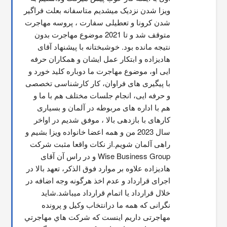
ویزا شدن نزدیک میشدیم متاسفانه بعلت فراگیر 
شدن کرونا و تعطیلی سفارت ، پروسه مهاجرت 
متوقف شد و تا 2021 موضوع مهاجرت بدون 
نتیجه مانده بود. خوشبختانه با پیشنهاد آقای 
هادیزاده و ابتکار عمل ایشان و همکاران حرفه 
ایی او، موضوع مهاجرت ما دوباره کلید خورد و 
با پیگیری های فراوان، کار کارشناسی تخصصی 
و حرفه ایی، انجام جلسات مختلف هم با ما و 
هم با اداره های مربوطه در آلمان و بسیاری 
کارهای با بازدهی بالا ، موفق شدیم در اواخر 
سال 2023 من و همه اعضا خانواده ویزا بشیم و 
راهی آلمان شویم.از نکات واقعا مثبت شرکت 
Wise Business Group و در راس آن آقای 
هادیزاده علاوه بر موارد فوق الذکر، تعهد بالا در 
اجرای قرارداد و عدم اخذ هرگونه وجه اضافه در 
خلال قرارداد یا اتمام قرارداد میباشد.شاید 
نگرانی که همه ما درانتخاب وکیل و پرونده 
مهاجرتی داریم اینست که شركت هاي مهاجرتي 