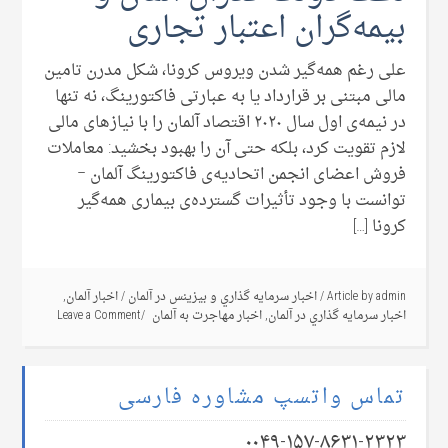
بیمه‌گران اعتبار تجاری
علی رغم همه‌گیر شدن ویروس کرونا، شکل مدرن تامین
مالی مبتنی بر قرارداد یا به عبارتی فاکتورینگ، نه تنها
در نیمه‌ی اول سال ۲۰۲۰ اقتصاد آلمان را با نیازهای مالی
لازم تقویت کرد، بلکه حتی آن را بهبود بخشید: معاملات
فروش اعضای انجمن اتحادیه‌ی فاکتورینگ آلمان –
توانست با وجود تأثیرات گسترده‌ی بیماری همه‌گیر
کرونا […]
admin
Article by
/
اخبار سرمايه گذاري و بيزينس در آلمان
/
اخبار آلمان
,
اخبار سرمايه گذاري در آلمان
,
اخبار مهاجرت به آلمان
Leave a Comment
تماس واتسپ مشاوره فارسی
۰۰۴۹-۱۵۷-۸۶۳۱-۲۳۲۳