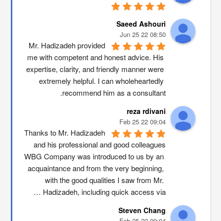
Saeed Ashouri
08:50 22 Jun 25
Mr. Hadizadeh provided 
me with competent and honest advice. His 
expertise, clarity, and friendly manner were 
extremely helpful. I can wholeheartedly 
recommend him as a consultant.
reza rdivani
09:04 22 Feb 25
Thanks to Mr. Hadizadeh 
and his professional and good colleagues
WBG Company was introduced to us by an 
acquaintance and from the very beginning, 
with the good qualities I saw from Mr. 
Hadizadeh, including quick access via …
Steven Chang
09:04 22 Feb 25