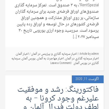
RentSpezial”، به ۳ صندوق است. تمرکز سرمایه گذاری
صندوق‌های اوراق قرضه‌ی جدید برای سرمایه گذاران
سازمانی، بر روی اوراق مشارکت و همچنین اوراق
قرضه‌ی کشورهای در حال توسعه و اوراق رده پایین
پرسود است. سررسید وجوه ارزی یورویی تاریخ ۳۰
سپتامبر ۲۰۲۷ […]
admin
Article by
/
اخبار سرمايه گذاري و بيزينس در آلمان
/
اخبار آلمان
,
اخبار سرمايه گذاري در آلمان
,
اخبار مهاجرت به آلمان
,
بورس آلمان
,
سرمایه
گذاری در بورس آلمان
Leave a Comment
آگوست 11, 2020
فاکتورینگ: رشد و موفقیت
علیرغم وجود کرونا – به
لطف دولت فدرال آلمان و