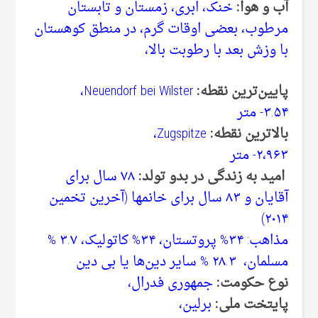
آب و هوا:
خنک، ابری، زمستان و تابستان
مرطوب، بعضی‌ اوقات گرم، در منطق کوهستان
با وزش بعد با رطوبت بالا،
پایین‌ترین نقطه:
Neuendorf bei Wilster،
۳.۵۴- متر
بالاترین نقطه:
Zugspitze،
۲،۹۶۳- متر
امید به زندگی‌ در بدو تولد:
۷۸ سال برای
آقایان و ۸۳ سال برای خانمها (آخرین تخمین
۲۰۱۴)
مذاهب: ۳۴% پروتستان، ۳۴% کاتولیک، ۳.۷ %
مسلمان، ۲۸.۳ % سایر دین‌ها یا بی‌ دین
نوع حکومت:
جمهوری فدرال،
پایتخت ملی‌:
برلین،