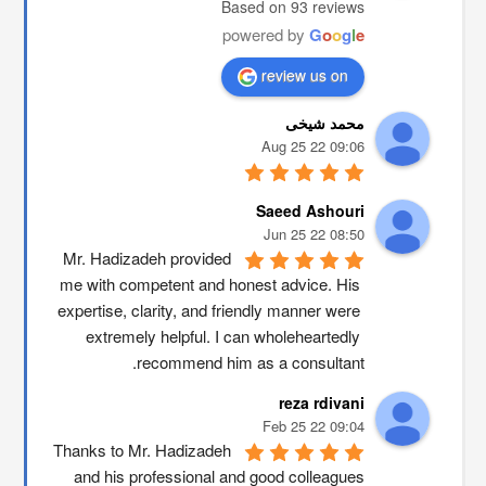
Based on 93 reviews
powered by
G
o
o
g
l
e
review us on
محمد شیخی
09:06 22 Aug 25
Saeed Ashouri
08:50 22 Jun 25
Mr. Hadizadeh provided 
me with competent and honest advice. His 
expertise, clarity, and friendly manner were 
extremely helpful. I can wholeheartedly 
recommend him as a consultant.
reza rdivani
09:04 22 Feb 25
Thanks to Mr. Hadizadeh 
and his professional and good colleagues