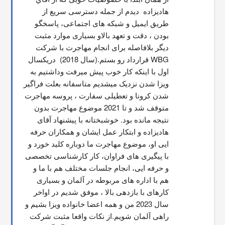
هاديزاده  دیدم از جمله دسترسی سریع از 
طریق ایمیل و شبکه های اجتماعی، پاسخگو 
بودن ، دقت و تعهد بالاو بسیاری موارد مثبت 
دیگر بلافاصله برای انجام مهاجرت با شرکت 
WBG قرارداد رو بستم.(سال 2018)  دریکسال 
اول با اینکه کار خوب پیش میرفت وداشتیم به 
ویزا شدن نزدیک میشدیم متاسفانه بعلت فراگیر 
شدن کرونا و تعطیلی سفارت ، پروسه مهاجرت 
متوقف شد و تا 2021 موضوع مهاجرت بدون 
نتیجه مانده بود. خوشبختانه با پیشنهاد آقای 
هادیزاده و ابتکار عمل ایشان و همکاران حرفه 
ایی او، موضوع مهاجرت ما دوباره کلید خورد و 
با پیگیری های فراوان، کار کارشناسی تخصصی 
و حرفه ایی، انجام جلسات مختلف هم با ما و 
هم با اداره های مربوطه در آلمان و بسیاری 
کارهای با بازدهی بالا ، موفق شدیم در اواخر 
سال 2023 من و همه اعضا خانواده ویزا بشیم و 
راهی آلمان شویم.از نکات واقعا مثبت شرکت 