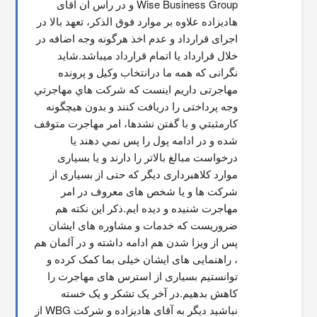
Wise Business Group و در راس آن آقای 
هادیزاده علاوه بر موارد فوق الذکر، تعهد بالا در 
اجرای قرارداد و عدم اخذ هرگونه وجه اضافه در 
خلال قرارداد یا اتمام قرارداد میباشد.شاید 
نگرانی که همه ما درانتخاب وکیل و پرونده 
مهاجرتی داریم اینست که شركت هاي مهاجرتي 
وجه پرداختی را دریافت کنند و بدون هیچگونه 
کارمثبتي و با گفتن نشدها، امر مهاجرت متوقف  
شده و در ادامه پول را پس نمي دهند يا 
درخواست مبالغ بالاتر را دارند و یا بسیاری 
موارد کلاهبرداری دیگر که حتی از بسیاری از 
شرکت ها و یا شخص های معروف در امر 
مهاجرت شنیده و دیده ایم.ذکر این نکته هم 
ضروریست که خدمات و مشاوره های ایشان 
پس از ویزا شدن هم ادامه داشته و در آلمان هم 
، راهنمایی های ایشان خیلی بما کمک کرده و 
توانستیم بسیاری از استرس های مهاجرت را 
کاهش بدهیم.در آخر یک تشکر و یک خسته 
نباشید دیگر به آقای هادیزاده و شرکت WBG از 