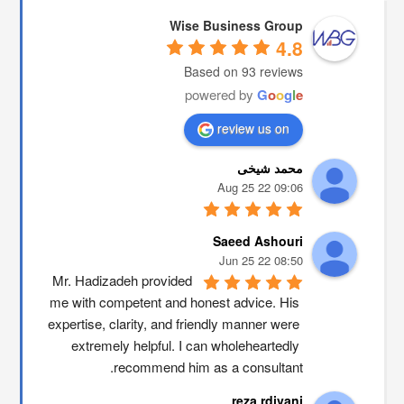
Wise Business Group
4.8
Based on 93 reviews
powered by
G
o
o
g
l
e
review us on
محمد شیخی
09:06 22 Aug 25
Saeed Ashouri
08:50 22 Jun 25
Mr. Hadizadeh provided 
me with competent and honest advice. His 
expertise, clarity, and friendly manner were 
extremely helpful. I can wholeheartedly 
recommend him as a consultant.
reza rdivani