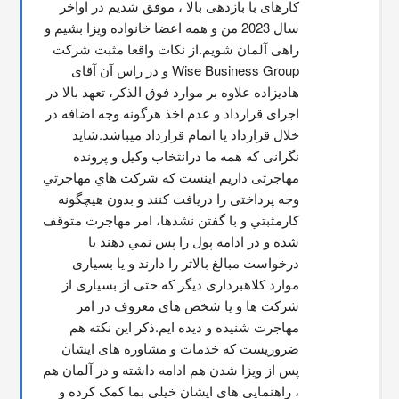
کارهای با بازدهی بالا ، موفق شدیم در اواخر 
سال 2023 من و همه اعضا خانواده ویزا بشیم و 
راهی آلمان شویم.از نکات واقعا مثبت شرکت 
Wise Business Group و در راس آن آقای 
هادیزاده علاوه بر موارد فوق الذکر، تعهد بالا در 
اجرای قرارداد و عدم اخذ هرگونه وجه اضافه در 
خلال قرارداد یا اتمام قرارداد میباشد.شاید 
نگرانی که همه ما درانتخاب وکیل و پرونده 
مهاجرتی داریم اینست که شركت هاي مهاجرتي 
وجه پرداختی را دریافت کنند و بدون هیچگونه 
کارمثبتي و با گفتن نشدها، امر مهاجرت متوقف  
شده و در ادامه پول را پس نمي دهند يا 
درخواست مبالغ بالاتر را دارند و یا بسیاری 
موارد کلاهبرداری دیگر که حتی از بسیاری از 
شرکت ها و یا شخص های معروف در امر 
مهاجرت شنیده و دیده ایم.ذکر این نکته هم 
ضروریست که خدمات و مشاوره های ایشان 
پس از ویزا شدن هم ادامه داشته و در آلمان هم 
، راهنمایی های ایشان خیلی بما کمک کرده و 