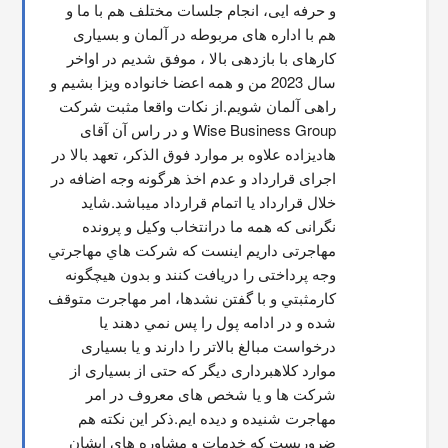
و حرفه ایی، انجام جلسات مختلف هم با ما و 
هم با اداره های مربوطه در آلمان و بسیاری 
کارهای با بازدهی بالا ، موفق شدیم در اواخر 
سال 2023 من و همه اعضا خانواده ویزا بشیم و 
راهی آلمان شویم.از نکات واقعا مثبت شرکت 
Wise Business Group و در راس آن آقای 
هادیزاده علاوه بر موارد فوق الذکر، تعهد بالا در 
اجرای قرارداد و عدم اخذ هرگونه وجه اضافه در 
خلال قرارداد یا اتمام قرارداد میباشد.شاید 
نگرانی که همه ما درانتخاب وکیل و پرونده 
مهاجرتی داریم اینست که شركت هاي مهاجرتي 
وجه پرداختی را دریافت کنند و بدون هیچگونه 
کارمثبتي و با گفتن نشدها، امر مهاجرت متوقف  
شده و در ادامه پول را پس نمي دهند يا 
درخواست مبالغ بالاتر را دارند و یا بسیاری 
موارد کلاهبرداری دیگر که حتی از بسیاری از 
شرکت ها و یا شخص های معروف در امر 
مهاجرت شنیده و دیده ایم.ذکر این نکته هم 
ضروریست که خدمات و مشاوره های ایشان 