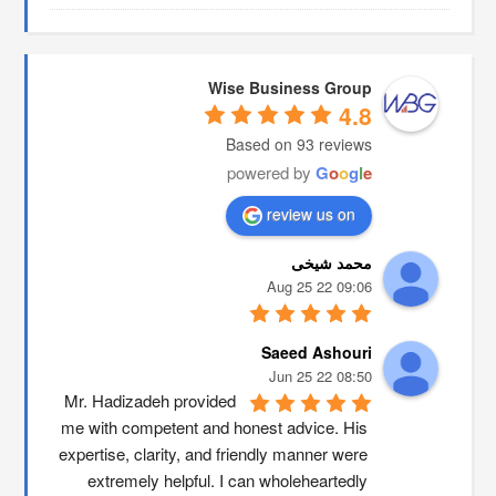
Wise Business Group
4.8
Based on 93 reviews
powered by
G
o
o
g
l
e
review us on
محمد شیخی
09:06 22 Aug 25
Saeed Ashouri
08:50 22 Jun 25
Mr. Hadizadeh provided 
me with competent and honest advice. His 
expertise, clarity, and friendly manner were 
extremely helpful. I can wholeheartedly 