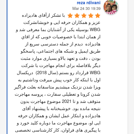
reza rdivani
19:39 30 Mar 24
با تشکر ازآقای هادیزاده 
عزیز و همکاران حرفه ایی و خوبشانشركت 
WBG بوسیله یکی از آشنایان بما معرفی شد و 
از همان ابتدا با خصوصیات خوبی که از اقاي 
هاديزاده  دیدم از جمله دسترسی سریع از 
طریق ایمیل و شبکه های اجتماعی، پاسخگو 
بودن ، دقت و تعهد بالاو بسیاری موارد مثبت 
دیگر بلافاصله برای انجام مهاجرت با شرکت 
WBG قرارداد رو بستم.(سال 2018)  دریکسال 
اول با اینکه کار خوب پیش میرفت وداشتیم به 
ویزا شدن نزدیک میشدیم متاسفانه بعلت فراگیر 
شدن کرونا و تعطیلی سفارت ، پروسه مهاجرت 
متوقف شد و تا 2021 موضوع مهاجرت بدون 
نتیجه مانده بود. خوشبختانه با پیشنهاد آقای 
هادیزاده و ابتکار عمل ایشان و همکاران حرفه 
ایی او، موضوع مهاجرت ما دوباره کلید خورد و 
با پیگیری های فراوان، کار کارشناسی تخصصی 