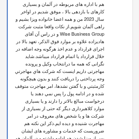
هم با اداره های مربوطه در آلمان و بسیاری 
کارهای با بازدهی بالا ، موفق شدیم در اواخر 
سال 2023 من و همه اعضا خانواده ویزا بشیم و 
راهی آلمان شویم.از نکات واقعا مثبت شرکت 
Wise Business Group و در راس آن آقای 
هادیزاده علاوه بر موارد فوق الذکر، تعهد بالا در 
اجرای قرارداد و عدم اخذ هرگونه وجه اضافه در 
خلال قرارداد یا اتمام قرارداد میباشد.شاید 
نگرانی که همه ما درانتخاب وکیل و پرونده 
مهاجرتی داریم اینست که شركت هاي مهاجرتي 
وجه پرداختی را دریافت کنند و بدون هیچگونه 
کارمثبتي و با گفتن نشدها، امر مهاجرت متوقف  
شده و در ادامه پول را پس نمي دهند يا 
درخواست مبالغ بالاتر را دارند و یا بسیاری 
موارد کلاهبرداری دیگر که حتی از بسیاری از 
شرکت ها و یا شخص های معروف در امر 
مهاجرت شنیده و دیده ایم.ذکر این نکته هم 
ضروریست که خدمات و مشاوره های ایشان 
پس از ویزا شدن هم ادامه داشته و در آلمان هم 