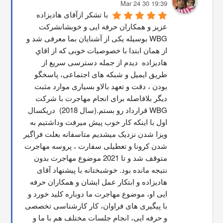
19:39 30 Mar 24
با تشکر ازآقای هادیزاده 
عزیز و همکاران حرفه ایی و خوبشانشركت 
WBG بوسیله یکی از آشنایان بما معرفی شد و 
از همان ابتدا با خصوصیات خوبی که از اقاي 
هاديزاده  دیدم از جمله دسترسی سریع از 
طریق ایمیل و شبکه های اجتماعی، پاسخگو 
بودن ، دقت و تعهد بالاو بسیاری موارد مثبت 
دیگر بلافاصله برای انجام مهاجرت با شرکت 
WBG قرارداد رو بستم.(سال 2018)  دریکسال 
اول با اینکه کار خوب پیش میرفت وداشتیم به 
ویزا شدن نزدیک میشدیم متاسفانه بعلت فراگیر 
شدن کرونا و تعطیلی سفارت ، پروسه مهاجرت 
متوقف شد و تا 2021 موضوع مهاجرت بدون 
نتیجه مانده بود. خوشبختانه با پیشنهاد آقای 
هادیزاده و ابتکار عمل ایشان و همکاران حرفه 
ایی او، موضوع مهاجرت ما دوباره کلید خورد و 
با پیگیری های فراوان، کار کارشناسی تخصصی 
و حرفه ایی، انجام جلسات مختلف هم با ما و 