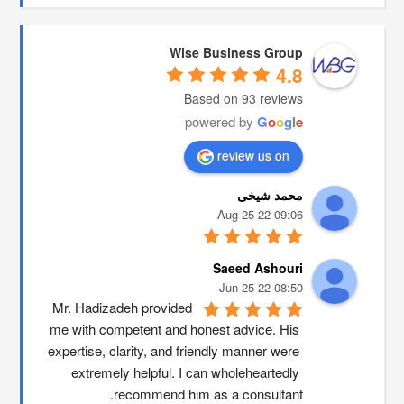
Wise Business Group
4.8
Based on 93 reviews
powered by
G
o
o
g
l
e
review us on
محمد شیخی
09:06 22 Aug 25
Saeed Ashouri
08:50 22 Jun 25
Mr. Hadizadeh provided 
me with competent and honest advice. His 
expertise, clarity, and friendly manner were 
extremely helpful. I can wholeheartedly 
recommend him as a consultant.